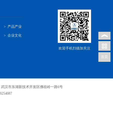
>
产品产业
>
企业文化
欢迎手机扫描加关注
首页
武汉市东湖新技术开发区佛祖岭一路6号
254087