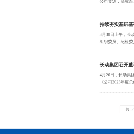
公司资源，高标准
3月30日上午，
组织委员、纪检委
长动集团召开董
4月26日，长动
《公司2023年度
共 17