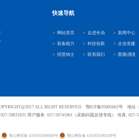
快速导航
并
>
网站首页
>
走进长动
>
新闻中心
机
>
装备能力
>
科技创新
>
企业党建
>
招贤纳士
>
联系我们
>
图册(图册)
GHT@2017 ALL RIGHT RESERVED
鄂ICP备05005665号
地址：
27-59831831
用户服务: 027-59741961（采购问题反馈专线） 传真: 027-59
鄂公网安备 42018502000886号
鄂公网安备 42018502003200号