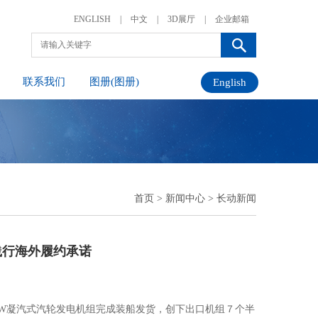
ENGLISH
|
中文
|
3D展厅
|
企业邮箱
联系我们
图册(图册)
English
首页
>
新闻中心
>
长动新闻
践行海外履约承诺
MW凝汽式汽轮发电机组完成装船发货，创下出口机组７个半