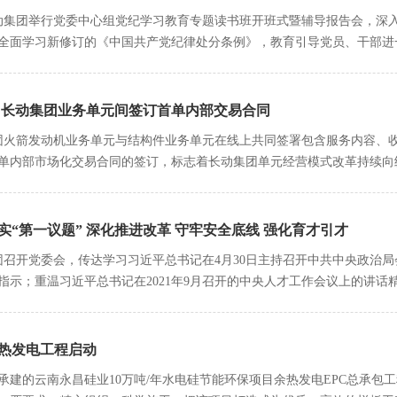
长动集团举行党委中心组党纪学习教育专题读书班开班式暨辅导报告会，深
全面学习新修订的《中国共产党纪律处分条例》，教育引导党员、干部进
 长动集团业务单元间签订首单内部交易合同
集团火箭发动机业务单元与结构件业务单元在线上共同签署包含服务内容、
单内部市场化交易合同的签订，标志着长动集团单元经营模式改革持续向
实“第一议题” 深化推进改革 守牢安全底线 强化育才引才
集团召开党委会，传达学习习近平总书记在4月30日主持召开中共中央政治
指示；重温习近平总书记在2021年9月召开的中央人才工作会议上的讲话
热发电工程启动
团承建的云南永昌硅业10万吨/年水电硅节能环保项目余热发电EPC总承