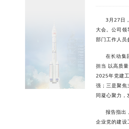
3
月
27
日
大会
。公司领
部门工作人员
在长动集
担当 以高质
2025
年党建
强；三是聚焦
同凝心聚力
，
报告指出
企业党的建设