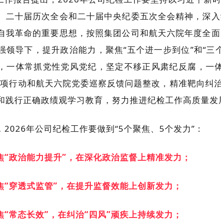
、二十届历次全会和二十届中央纪委五次全会精神，深入
自我革命的重要思想，按照集团公司和航天六院年度全面
强领导下，提升政治能力，聚焦“五个进一步到位”和“三
，一体常抓党性党风党纪，坚定不移正风肃纪反腐，一
项行动和航天六院党委巡察反馈问题整改，精准靶向纠治
和践行正确政绩观学习教育，努力推进纪检工作高质量发
，
2026
年公司纪检工作要做到“
5
个聚焦、
5
个发力”：
焦“政治能力提升”，在深化政治监督上精准发力；
焦“穿透式监管”，在提升监督效能上创新发力；
焦“常态长效”，在纠治“四风”顽疾上持续发力；