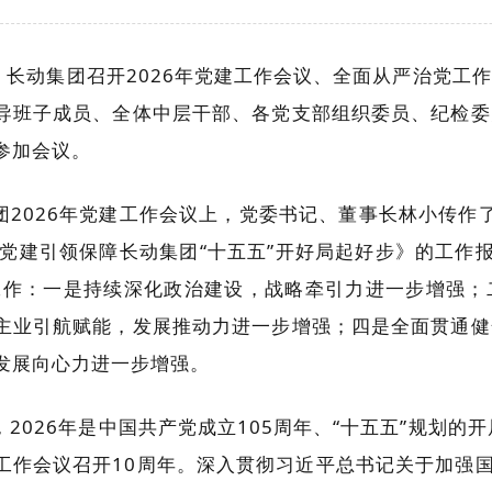
，长动集团召开
2026
年
党建工作会议、全面从严治党工作
导班子成员、全体中层干部、各党支部组织委员、纪检委
参加会议。
团
2026
年党建工作会议上，党委书记、董事长林小传作了
量党建引领保障长动集团“十五五”开好局起好步》的工作报
工作：一是持续深化政治建设，战略牵引力进一步增强；
主业引航赋能，发展推动力进一步增强；四是全面贯通健
发展向心力
进一步增强。
，
2026
年是中国共产党成立
105
周年、“十五五”规划的
工作会议召开
10
周年。深入贯彻习近平总书记关于加强国