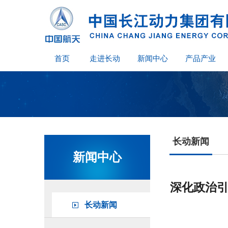
首页
走进长动
新闻中心
产品产业
长动新闻
新闻中心
深化政治引
长动新闻