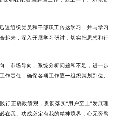
迅速组织党员和干部职工传达学习，并与学习
合起来，深入开展学习研讨，切实把思想和行
向、市场导向，系统分析问题和不足，进一步
工作责任，确保各项工作逐一组织策划到位、
践行正确政绩观，贯彻落实“用户至上”发展理
必在我、功成必定有我的精神境界，心无旁骛