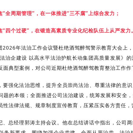
焦“全周期管理”，在一体推进“三不腐”上综合发力；
焦“四个过硬”，在锻造高素质专业化纪检队伍上从严发力
团
2026
年法治工作会议暨杜绝酒驾醉驾警示教育大会上
依法治企建设 以高水平法治护航长动集团高质量发展》
反面典型案例，对公司近期杜绝酒驾醉驾教育整治工作作
，要强化法治思维，
提升全员崇尚法治、尊重法律的意识
问题的本领；
全面推进公司法治建设，
统筹发展和安全，
员性法律法规、规章制度宣传教育，
压紧压实各方责任，
记、总经理郭涛主持会议。他在总结讲话中指出，公司两
任务新要求，围绕加强企业党建、全面从严治党、法治