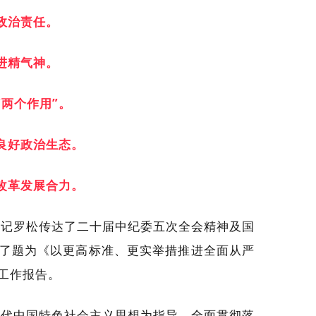
政治责任。
进精气神。
两个作用”。
良好政治生态。
改革发展合力。
书记罗松传达了二十届中纪委五次全会精神及国
了题为《以更高标准、更实举措推进全面从严
检工作报告。
时代中国特色社会主义思想为指导，全面贯彻落