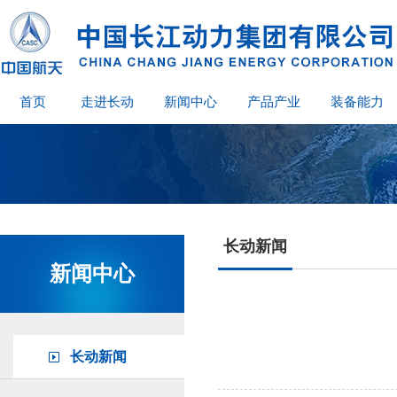
首页
走进长动
新闻中心
产品产业
装备能力
长动新闻
新闻中心
长动新闻