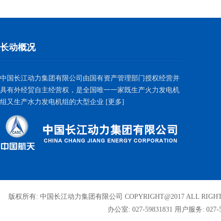
长动概况
中国长江动力集团有限公司由国有资产管理部门授权经营并
具有外经贸自主经营权，是全国唯一一家既生产火力发电机
组又生产水力发电机组的大型企业
[更多]
版权所有: 中国长江动力集团有限公司 COPYRIGHT@2017 ALL RIGHT
办公室: 027-59831831
用户服务: 027-