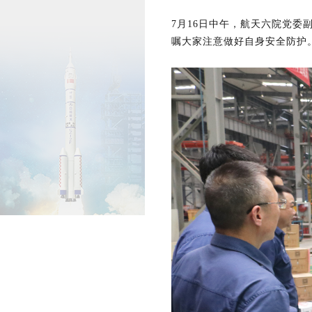
7月16日中午，航天六院党
嘱大家注意做好自身安全防护